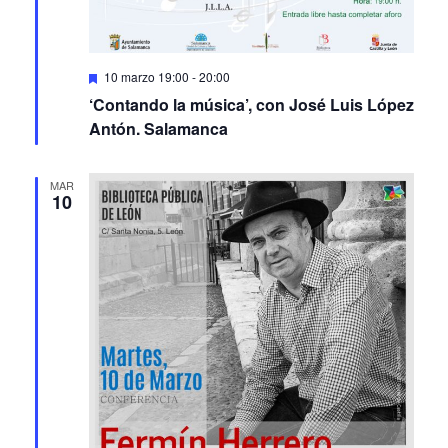
Featured
10 marzo 19:00
-
20:00
‘Contando la música’, con José Luis López
Antón. Salamanca
MAR
10