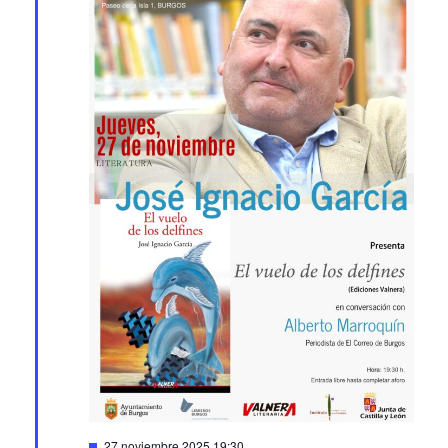
Featured
27 noviembre 2025 19:30
Presentación del libro ‘El vuelo de los