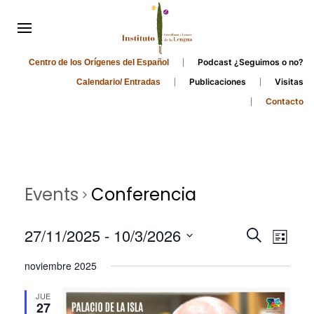
Podcast ¿Seguimos o no?
Centro de los Orígenes del Español
Publicaciones
Visitas
Calendario/ Entradas
Contacto
Events
Conferencia
Events
Even
27/11/2025
 - 
10/3/2026
Search
List
Search
View
Select
noviembre 2025
and
date.
Navi
Views
JUE
27
Navigati