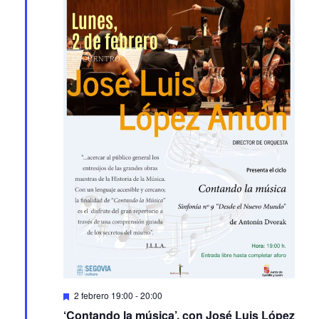
Featured
2 febrero 19:00
-
20:00
‘Contando la música’, con José Luis López
Antón. Segovia