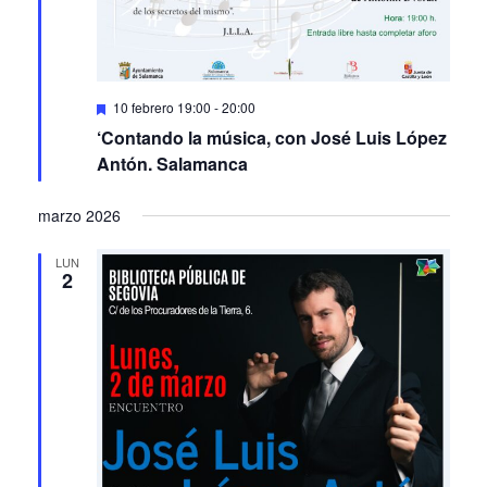
Featured
10 febrero 19:00
-
20:00
‘Contando la música, con José Luis López
Antón. Salamanca
marzo 2026
LUN
2