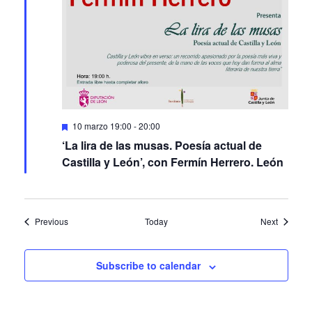
Featured
10 marzo 19:00
-
20:00
‘La lira de las musas. Poesía actual de
Castilla y León’, con Fermín Herrero. León
Events
Events
Previous
Today
Next
Subscribe to calendar