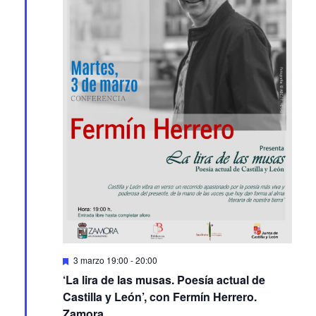
Featured
3 marzo 19:00
-
20:00
‘La lira de las musas. Poesía actual de
Castilla y León’, con Fermín Herrero.
Zamora