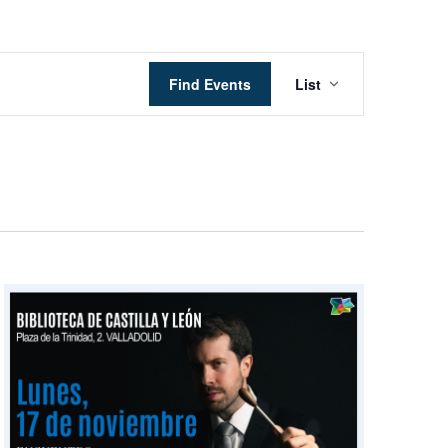
Event
Find Events
List
Views
Navigation