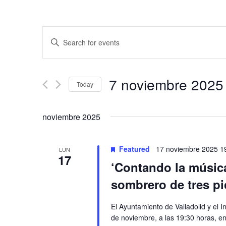
Events
Enter
Keyword.
Search
Search
and
for
7 noviembre 2025
Today
Events
Views
by
Select
Keyword.
date.
Navigation
noviembre 2025
Featured
17 noviembre 2025 1
LUN
17
‘Contando la música
sombrero de tres pic
El Ayuntamiento de Valladolid y el I
de noviembre, a las 19:30 horas, en 