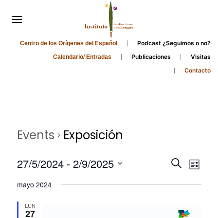
Podcast ¿Seguimos o no?
Centro de los Orígenes del Español
Publicaciones
Visitas
Calendario/ Entradas
Contacto
Events
Exposición
Events
Even
27/5/2024
 - 
2/9/2025
Search
List
Search
View
Select
mayo 2024
and
date.
Navi
Views
LUN
27
Navigati