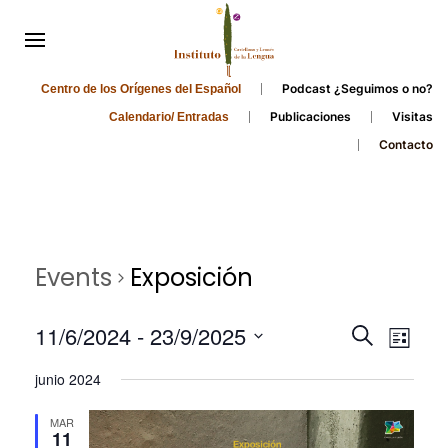
Podcast ¿Seguimos o no?
Centro de los Orígenes del Español
Publicaciones
Visitas
Calendario/ Entradas
Contacto
Events
Exposición
Events
Even
11/6/2024
 - 
23/9/2025
Search
List
Search
View
Select
junio 2024
and
date.
Navi
Views
MAR
11
Navigati