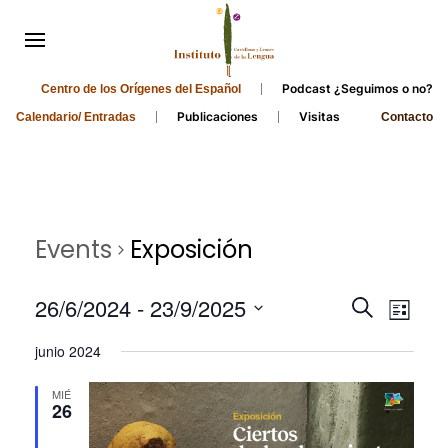
Podcast ¿Seguimos o no?
Centro de los Orígenes del Español
Publicaciones
Visitas
Calendario/ Entradas
Contacto
Events
Exposición
Events
Even
26/6/2024
 - 
23/9/2025
Search
List
Search
View
Select
junio 2024
and
date.
Navi
Views
MIÉ
26
Navigati