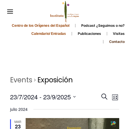
Podcast ¿Seguimos o no?
Centro de los Orígenes del Español
Publicaciones
Visitas
Calendario/ Entradas
Contacto
Events
Exposición
Events
Even
23/7/2024
 - 
23/9/2025
Search
List
Search
View
Select
julio 2024
and
date.
Navi
Views
MAR
23
Navigati