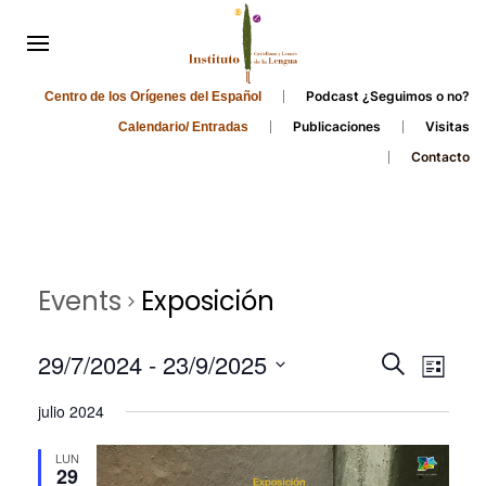
Podcast ¿Seguimos o no?
Centro de los Orígenes del Español
Publicaciones
Visitas
Calendario/ Entradas
Contacto
Events
Exposición
Events
Even
29/7/2024
 - 
23/9/2025
Search
List
Search
View
Select
julio 2024
and
date.
Navi
Views
LUN
29
Navigati