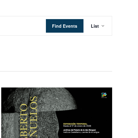
Event
Find Events
List
Views
Navigation