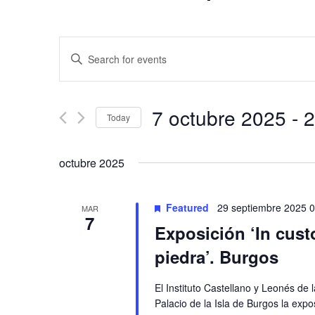
Events
Enter
Keyword.
Search
Search
and
for
7 octubre 2025
 - 
2
Today
Events
Views
by
Select
Keyword.
date.
Navigation
octubre 2025
Featured
29 septiembre 2025 
MAR
7
Exposición ‘In custo
piedra’. Burgos
El Instituto Castellano y Leonés de 
Palacio de la Isla de Burgos la expos