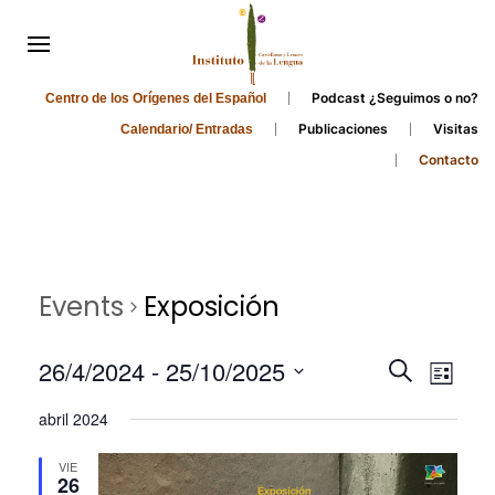
Podcast ¿Seguimos o no?
Centro de los Orígenes del Español
Publicaciones
Visitas
Calendario/ Entradas
Contacto
Events
Exposición
Events
Even
26/4/2024
 - 
25/10/2025
Search
List
Search
View
Select
abril 2024
and
date.
Navi
Views
VIE
26
Navigati