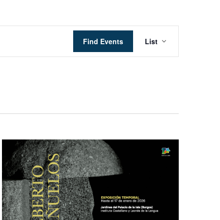
Event
Find Events
List
Views
Navigation