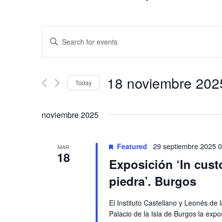
Events
Enter
Keyword.
Search
Search
and
for
18 noviembre 202
Today
Events
Views
by
Select
Keyword.
date.
Navigation
noviembre 2025
Featured
29 septiembre 2025 
MAR
18
Exposición ‘In custo
piedra’. Burgos
El Instituto Castellano y Leonés de 
Palacio de la Isla de Burgos la expos