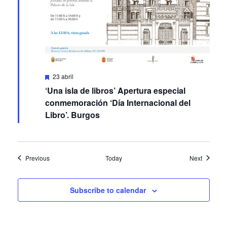
Featured
23 abril
‘Una isla de libros’ Apertura especial
conmemoración ‘Día Internacional del
Libro’. Burgos
Events
Events
Previous
Today
Next
Subscribe to calendar