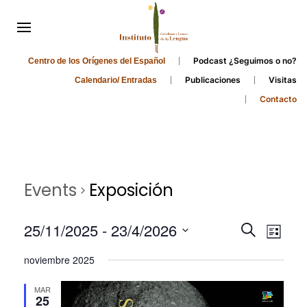
Podcast ¿Seguimos o no?
Centro de los Orígenes del Español
Publicaciones
Visitas
Calendario/ Entradas
Contacto
Events
Exposición
Events
Even
25/11/2025
 - 
23/4/2026
Search
List
Search
View
Select
noviembre 2025
and
date.
Navi
Views
MAR
25
Navigati