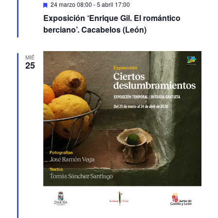
Exposición ‘Enrique Gil. El romántico
berciano’. Cacabelos (León)
MIÉ
25
Featured
25 marzo
-
24 abril