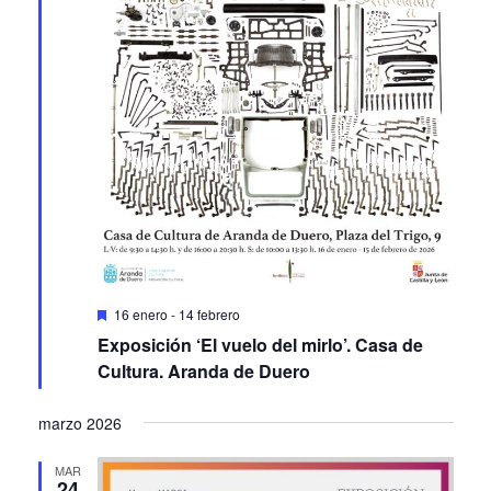
Featured
16 enero
-
14 febrero
Exposición ‘El vuelo del mirlo’. Casa de
Cultura. Aranda de Duero
marzo 2026
MAR
24