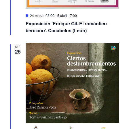
Featured
24 marzo 08:00
-
5 abril 17:00
Exposición ‘Enrique Gil. El romántico
berciano’. Cacabelos (León)
MIÉ
25