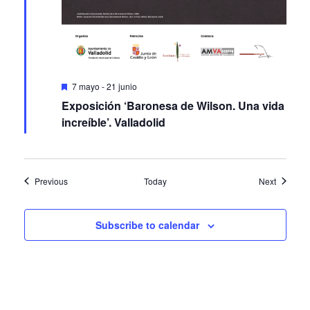
Featured
7 mayo
-
21 junio
Exposición ‘Baronesa de Wilson. Una vida
increíble’. Valladolid
Events
Events
Previous
Today
Next
Subscribe to calendar