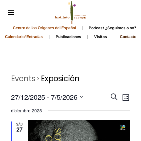
Podcast ¿Seguimos o no?
Centro de los Orígenes del Español
Publicaciones
Visitas
Calendario/ Entradas
Contacto
Events
Exposición
Events
Even
27/12/2025
 - 
7/5/2026
Search
List
Search
View
Select
diciembre 2025
and
date.
Navi
Views
SÁB
27
Navigati