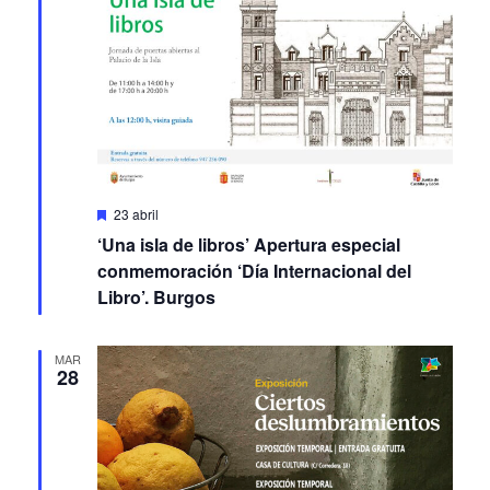
Featured
23 abril
‘Una isla de libros’ Apertura especial
conmemoración ‘Día Internacional del
Libro’. Burgos
MAR
28