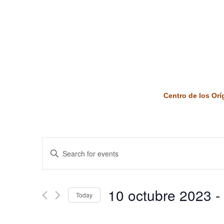
Centro de los Or
Events
Enter
Keyword.
Search
Search
and
for
10 octubre 2023
 - 
Today
Events
Views
by
Select
Keyword.
date.