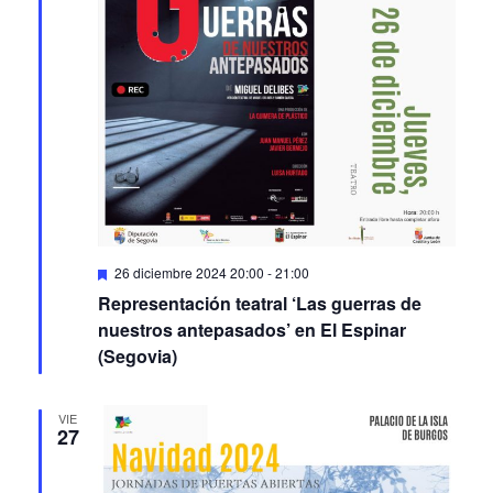
Featured
26 diciembre 2024 20:00
-
21:00
Representación teatral ‘Las guerras de
nuestros antepasados’ en El Espinar
(Segovia)
VIE
27