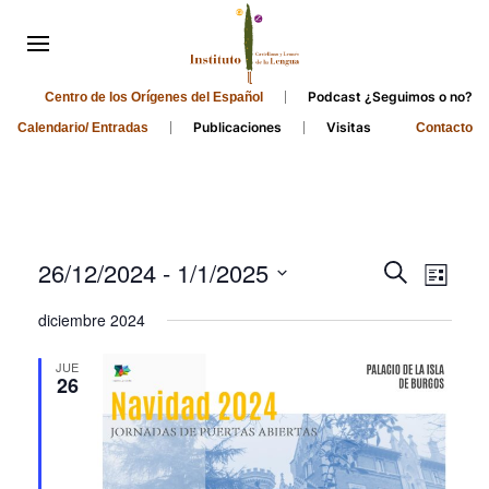
Podcast ¿Seguimos o no?
Centro de los Orígenes del Español
Publicaciones
Visitas
Calendario/ Entradas
Contacto
Events
Even
26/12/2024
 - 
1/1/2025
Search
List
Search
View
Select
diciembre 2024
and
date.
Navi
Views
JUE
26
Navigati