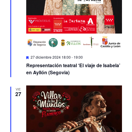
Featured
27 diciembre 2024 18:00
-
19:00
Representación teatral ‘El viaje de Isabela’
en Ayllón (Segovia)
VIE
27