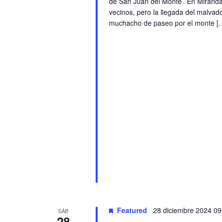
de San Juan del Monte’. En Mirand
vecinos, pero la llegada del malva
muchacho de paseo por el monte [
Featured
28 diciembre 2024 09
SÁB
28