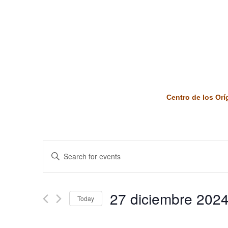
Centro de los Or
Events
Enter
Keyword.
Search
Search
and
for
27 diciembre 202
Today
Events
Views
by
Select
Keyword.
date.