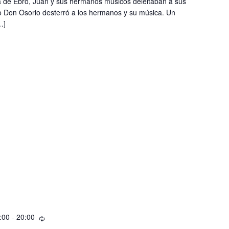
a de Ebro, Juan y sus hermanos músicos deleitaban a sus
do Don Osorio desterró a los hermanos y su música. Un
…]
:00
-
20:00