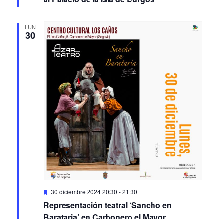
LUN
30
Featured
30 diciembre 2024 20:30
-
21:30
Representación teatral ‘Sancho en
Barataria’ en Carbonero el Mayor