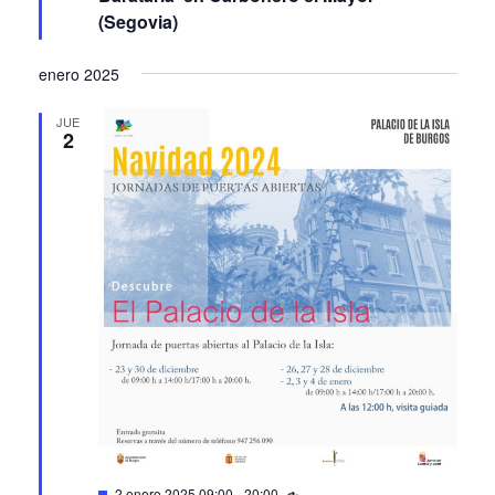
(Segovia)
enero 2025
JUE
2
Featured
2 enero 2025 09:00
-
20:00