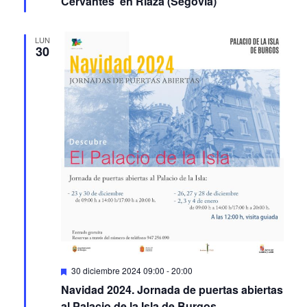
Cervantes’ en Riaza (Segovia)
LUN
30
Featured
30 diciembre 2024 09:00
-
20:00
Navidad 2024. Jornada de puertas abiertas
al Palacio de la Isla de Burgos