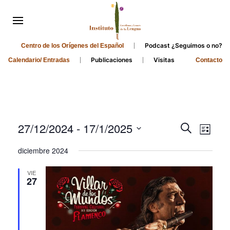
Podcast ¿Seguimos o no?
Centro de los Orígenes del Español
Publicaciones
Visitas
Calendario/ Entradas
Contacto
Events
Even
27/12/2024
 - 
17/1/2025
Search
List
Search
View
Select
diciembre 2024
and
date.
Navi
Views
VIE
27
Navigati