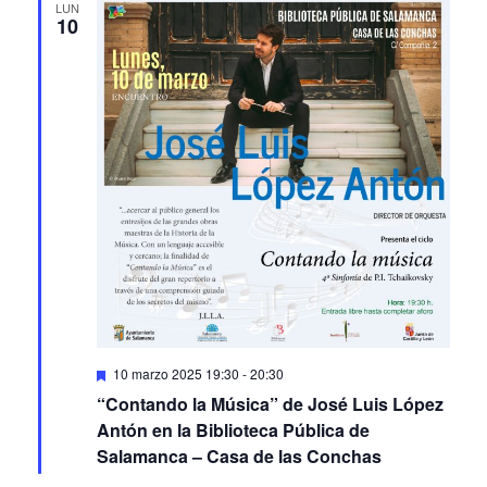
LUN
10
Featured
10 marzo 2025 19:30
-
20:30
“Contando la Música” de José Luis López
Antón en la Biblioteca Pública de
Salamanca – Casa de las Conchas