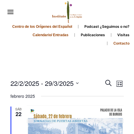
Podcast ¿Seguimos o no?
Centro de los Orígenes del Español
Publicaciones
Visitas
Calendario/ Entradas
Contacto
Events
Even
22/2/2025
 - 
29/3/2025
Search
List
Search
View
Select
febrero 2025
and
date.
Navi
Views
SÁB
22
Navigati