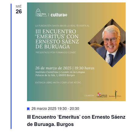
MIÉ
26
Featured
26 marzo 2025 19:30
-
20:30
III Encuentro ‘Emeritus’ con Ernesto Sáenz
de Buruaga. Burgos