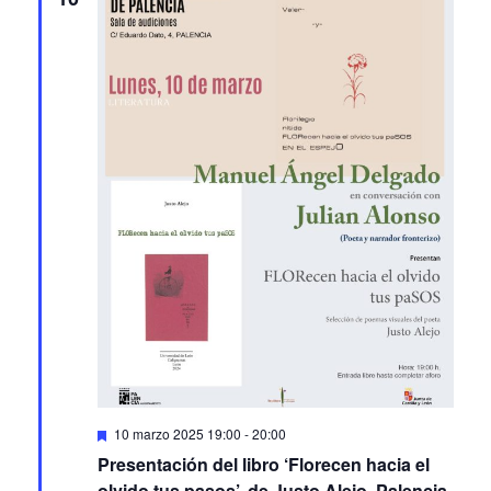
Featured
10 marzo 2025 19:00
-
20:00
Presentación del libro ‘Florecen hacia el
olvido tus pasos’, de Justo Alejo. Palencia