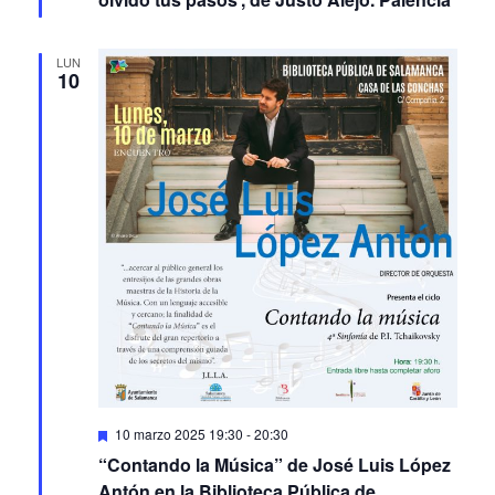
LUN
10
Featured
10 marzo 2025 19:30
-
20:30
“Contando la Música” de José Luis López
Antón en la Biblioteca Pública de
Salamanca – Casa de las Conchas