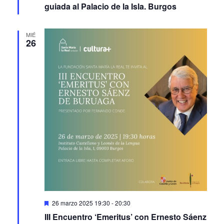
MIÉ
26
Featured
26 marzo 2025 19:30
-
20:30
III Encuentro ‘Emeritus’ con Ernesto Sáenz
de Buruaga. Burgos