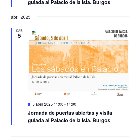
abril 2025
SÁB
5
Featured
5 abril 2025 11:00
-
14:00
Jornada de puertas abiertas y visita
guiada al Palacio de la Isla. Burgos
Events
Events
Previous
Today
Next