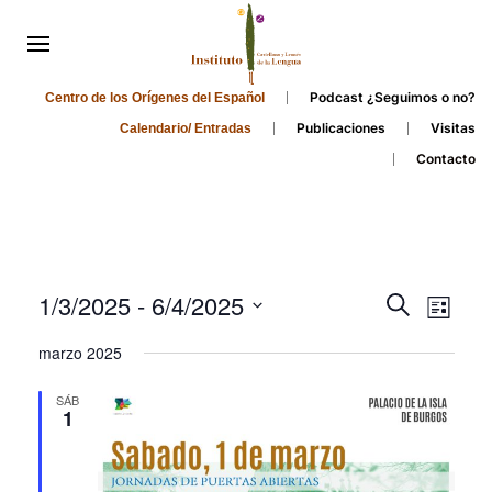
Podcast ¿Seguimos o no?
Centro de los Orígenes del Español
Publicaciones
Visitas
Calendario/ Entradas
Contacto
Events
Even
1/3/2025
 - 
6/4/2025
Search
List
Search
View
Select
marzo 2025
and
date.
Navi
Views
SÁB
1
Navigati