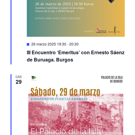
Featured
26 marzo 2025 19:30
-
20:30
III Encuentro ‘Emeritus’ con Ernesto Sáenz
de Buruaga. Burgos
SÁB
29