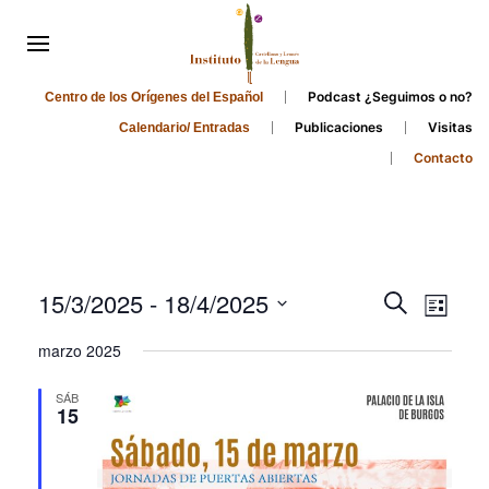
Podcast ¿Seguimos o no?
Centro de los Orígenes del Español
Publicaciones
Visitas
Calendario/ Entradas
Contacto
Events
Even
15/3/2025
 - 
18/4/2025
Search
List
Search
View
Select
marzo 2025
and
date.
Navi
Views
SÁB
15
Navigati