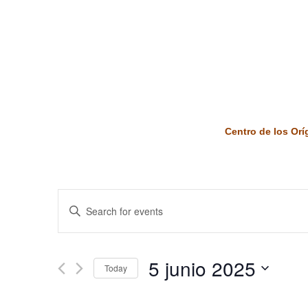
Centro de los Or
Events
Enter
Keyword.
Search
Search
and
for
5 junio 2025
Today
Events
Views
by
Select
Keyword.
date.