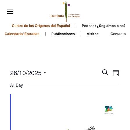
Podcast ¿Seguimos o no?
Centro de los Orígenes del Español
Publicaciones
Visitas
Calendario/ Entradas
Contacto
Events
Even
26/10/2025
Search
Day
Search
View
Select
All Day
and
date.
Navi
Views
Navigati