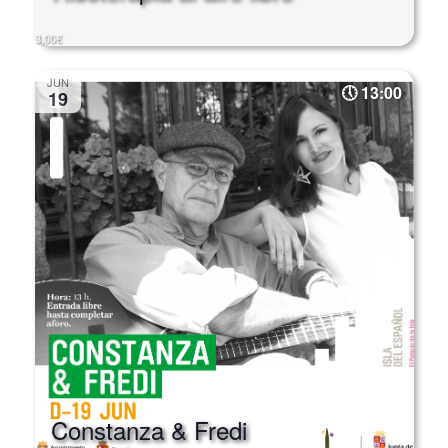
3,00€
JUN
13:00
19
Constanza & Fredi