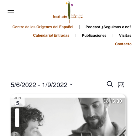
Podcast ¿Seguimos o no?
Centro de los Orígenes del Español
Publicaciones
Visitas
Calendario/ Entradas
Contacto
Events
Even
5/6/2022
 - 
1/9/2022
Search
Photo
Search
View
Select
JUN
and
date.
13:00
Navi
5
Views
Navigati