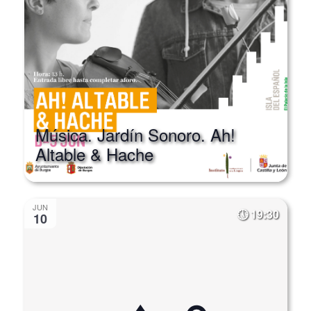
Música. Jardín Sonoro. Ah!
Altable & Hache
JUN
19:30
10