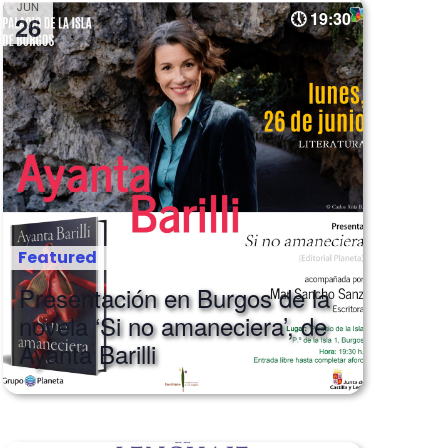
JUN
19:30
26
Featured
Presentación en Burgos de la
novela ‘Si no amaneciera’, de
Ayanta Barilli