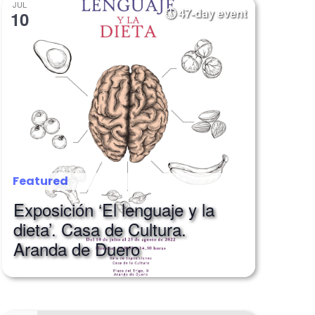
JUL
47-day event
10
Featured
Exposición ‘El lenguaje y la
dieta’. Casa de Cultura.
Aranda de Duero