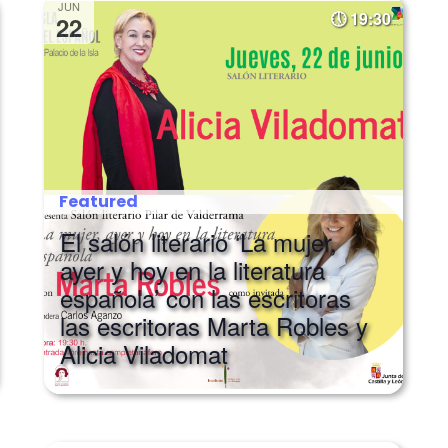
JUN
19:30
22
Featured
El salón literario ‘La mujer,
ayer y hoy en la literatura
española’ con las escritoras
las escritoras Marta Robles y
Alicia Viladomat