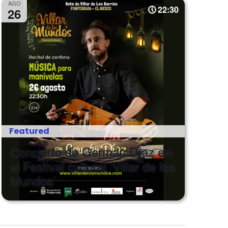
AGO
22:30
26
Featured
Concierto de Germán Díaz en
el Festival cultural ‘Villar de los
Mundos’