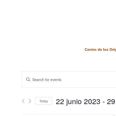
Centro de los Or
Events
Enter
Keyword.
Search
Search
and
for
22 junio 2023
 - 
29
Today
Events
Views
by
Select
Keyword.
date.