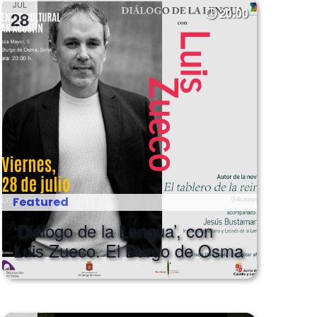
JUL
20:00
28
Featured
‘Diálogo de la Lengua’, con
Luis Zueco. El Burgo de Osma