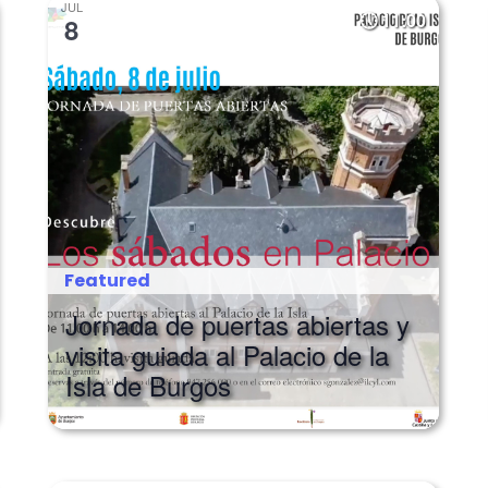
JUL
11:00
8
Featured
Jornada de puertas abiertas y
visita guiada al Palacio de la
Isla de Burgos