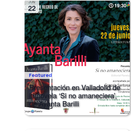
Navigation
JUN
19:30
22
Featured
Presentación en Valladolid de
la novela ‘Si no amaneciera’,
de Ayanta Barilli