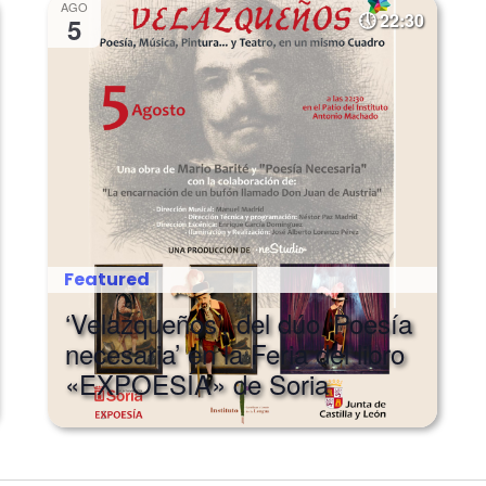
AGO
22:30
5
Featured
‘Velazqueños’, del dúo ‘Poesía
necesaria’ en la Feria del libro
«EXPOESÍA» de Soria