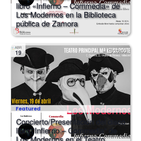
libro «Infierno – Commedia» de
Los Modernos en la Biblioteca
pública de Zamora
ABR
20:00
19
Featured
Concierto/Presentación del disco
libro “Infierno – Commedia” de
Los Modernos en el Teatro