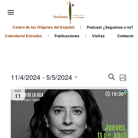
Podcast ¿Seguimos o no?
Centro de los Orígenes del Español
Publicaciones
Visitas
Calendario/ Entradas
Contacto
Events
Even
11/4/2024
 - 
5/5/2024
Search
Photo
Search
View
Select
ABR
and
date.
19:30
Navi
11
Views
Navigati