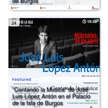
de Burgos
ABR
19:30
24
Featured
“Contando la Música” de José
Luis López Antón en el Palacio
de la Isla de Burgos