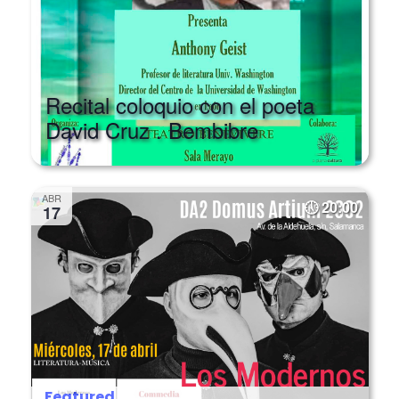
Recital coloquio con el poeta
David Cruz . Bembibre
ABR
20:00
17
Featured