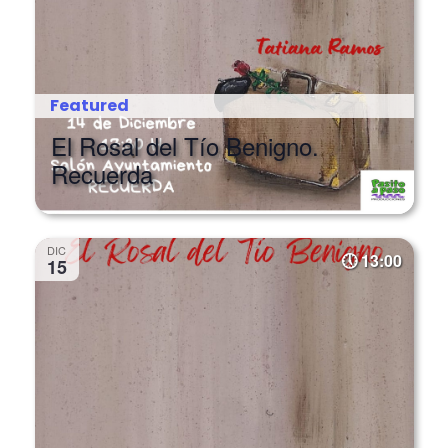
Featured
El Rosal del Tío Benigno.
Recuerda
DIC
13:00
15