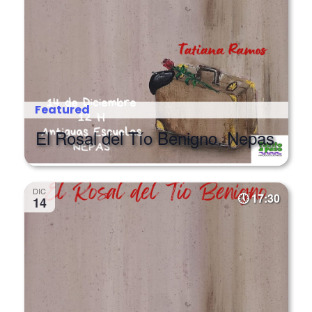
Featured
El Rosal del Tío Benigno. Nepas
DIC
17:30
14