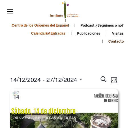
Podcast ¿Seguimos o no?
Centro de los Orígenes del Español
Publicaciones
Visitas
Calendario/ Entradas
Contacto
Events
Even
14/12/2024
 - 
27/12/2024
Search
Photo
Search
View
Select
DIC
and
date.
11:00
Navi
14
Views
Navigati