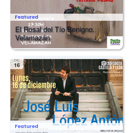
Featured
El Rosal del Tío Benigno.
Velamazán
DIC
19:30
16
Featured
“Contando la Música” de José