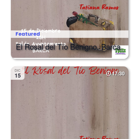
Featured
El Rosal del Tío Benigno. Barca
DIC
17:30
15