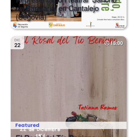
(Segovia)
DIC
18:00
22
Featured
El Rosal del Tío Benigno.