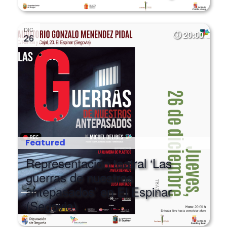
DIC
20:00
26
Featured
Representación teatral ‘Las
guerras de nuestros
antepasados’ en El Espinar
(Segovia)