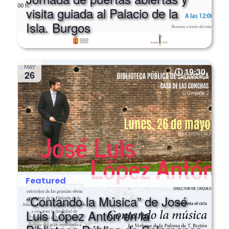
Isla. Burgos
MAY
19:30
26
Featured
“Contando la Música” de José
Luis López Antón en la
Biblioteca Pública de Salamanca