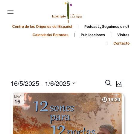
Podcast ¿Seguimos o no?
Centro de los Orígenes del Español
Publicaciones
Visitas
Calendario/ Entradas
Contacto
Events
Even
16/5/2025
 - 
1/6/2025
Search
Photo
Search
View
Select
MAY
and
date.
19:30
Navi
16
Views
Navigati