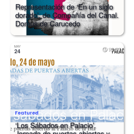
dorado’, de Compañía del Canal.
Domus de Carucedo
MAY
10:00
24
Featured
‘Los Sábados en Palacio’.
Jornada de puertas abiertas y
visita guiada al Palacio de la