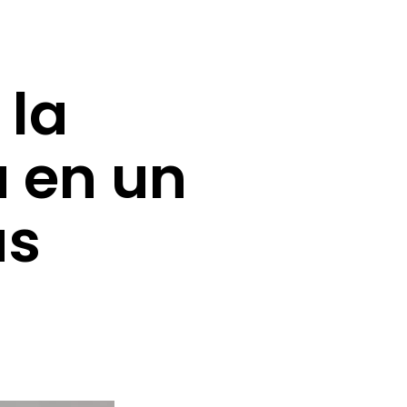
 la
a en un
ás