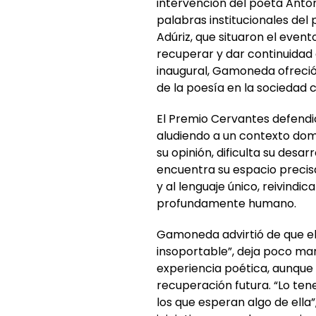
intervención del poeta Anton
palabras institucionales del
Adúriz, que situaron el even
recuperar y dar continuidad a
inaugural, Gamoneda ofreció 
de la poesía en la sociedad
El Premio Cervantes defendió
aludiendo a un contexto domi
su opinión, dificulta su desar
encuentra su espacio precis
y al lenguaje único, reivindi
profundamente humano.
Gamoneda advirtió de que el
insoportable”, deja poco mar
experiencia poética, aunqu
recuperación futura. “Lo ten
los que esperan algo de ella”