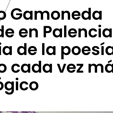
io Gamoneda
de en Palencia
ia de la poesí
o cada vez m
ógico