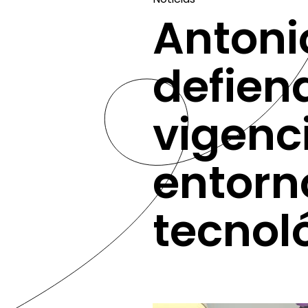
Anton
defien
vigenc
entorn
tecnol