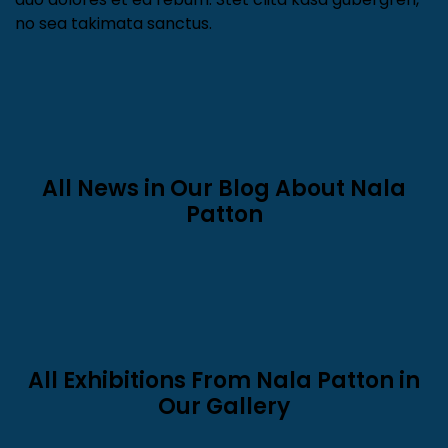
sed diam voluptua. At vero eos et accusam et justo
duo dolores et ea rebum. Stet clita kasd gubergren,
no sea takimata sanctus.
All News in Our Blog
About Nala
Patton
All Exhibitions From Nala Patton in
Our Gallery