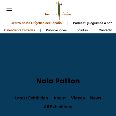
Podcast ¿Seguimos o no?
Centro de los Orígenes del Español
Publicaciones
Visitas
Calendario/ Entradas
Contacto
Nala Patton
Latest Exhibition
About
Videos
News
All Exhibitions