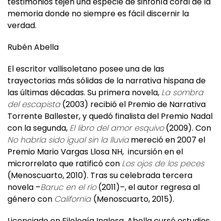
verdad.
Rubén Abella
El escritor vallisoletano posee una de las
trayectorias más sólidas de la narrativa hispana de
las últimas décadas. Su primera novela,
La sombra
del escapista
(2003) recibió el Premio de Narrativa
Torrente Ballester, y quedó finalista del Premio Nadal
con la segunda,
El libro del amor esquivo
(2009). Con
No habría sido igual sin la lluvia
mereció en 2007 el
Premio Mario Vargas Llosa NH, incursión en el
microrrelato que ratificó con
Los ojos de los peces
(Menoscuarto, 2010). Tras su celebrada tercera
novela –
Baruc en el río
(2011)–, el autor regresa al
género con
California
(Menoscuarto, 2015).
Licenciado en Filología Inglesa, Abella cursó estudios
de postgrado en las universidades de Tulane (Nueva