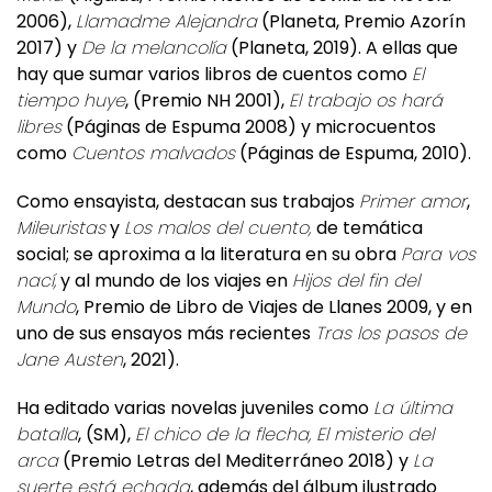
2006),
Llamadme Alejandra
(Planeta, Premio Azorín
2017) y
De la melancolía
(Planeta, 2019). A ellas que
hay que sumar varios libros de cuentos como
El
tiempo huye
, (Premio NH 2001),
El trabajo os hará
libres
(Páginas de Espuma 2008) y microcuentos
como
Cuentos malvados
(Páginas de Espuma, 2010).
Como ensayista, destacan sus trabajos
Primer amor
,
Mileuristas
y
Los malos del cuento,
de temática
social; se aproxima a la literatura en su obra
Para vos
nací,
y al mundo de los viajes en
Hijos del fin del
Mundo
, Premio de Libro de Viajes de Llanes 2009, y en
uno de sus ensayos más recientes
Tras los pasos de
Jane Austen
, 2021).
Ha editado varias novelas juveniles como
La última
batalla
, (SM),
El chico de la flecha, El misterio del
arca
(Premio Letras del Mediterráneo 2018) y
La
suerte está echada
, además del álbum ilustrado