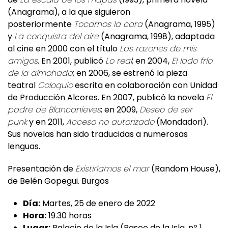
(Anagrama), a la que siguieron
posteriormente
Tocarnos la cara
(Anagrama, 1995)
y
La conquista del aire
(Anagrama, 1998), adaptada
al cine en 2000 con el título
Las razones de mis
amigos
. En 2001, publicó
Lo real
; en 2004,
El lado frío
de la almohada
; en 2006, se estrenó la pieza
teatral
Coloquio
escrita en colaboración con Unidad
de Producción Alcores. En 2007, publicó la novela
El
padre de Blancanieves
; en 2009,
Deseo de ser
punk
y en 2011,
Acceso no autorizado
(Mondadori).
Sus novelas han sido traducidas a numerosas
lenguas.
Presentación de
Existiríamos el mar
(Random House),
de Belén Gopegui. Burgos
Día:
Martes, 25 de enero de 2022
Hora:
19.30 horas
Lugar:
Palacio de la Isla (Paseo de la Isla, nº 1,