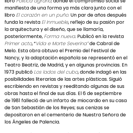
libro
Política agraria,
donde el compromiso social se
manifiesta de una forma ya más clara junto con el
libro
El corazón en un puño.
Un par de años después
funda la revista
El Inmueble
, reflejo de su pasión por
la arquitectura y el diseño, que se llamaría,
posteriormente,
Forma nueva
. Publicó en la revista
Primer acto
, “
Vida e Morte Severina”
de Cabral de
Melo. Esta obra obtuvo el Premio del Festival de
Nancy, y la adaptación española se representó en el
Teatro Beatriz, de Madrid, y en algunas provincias. En
1973 publicó
Los lados del cubo
, donde indagó en las
posibilidades literarias de las artes plásticas. Siguió
escribiendo en revistas y reeditando algunas de sus
obras hasta el final de sus días. El 6 de septiembre
de 1981 falleció de un infarto de miocardio en su casa
de San Sebastián de los Reyes; sus cenizas se
depositaron en el cementerio de Nuestra Señora de
los Ángeles de Palencia.