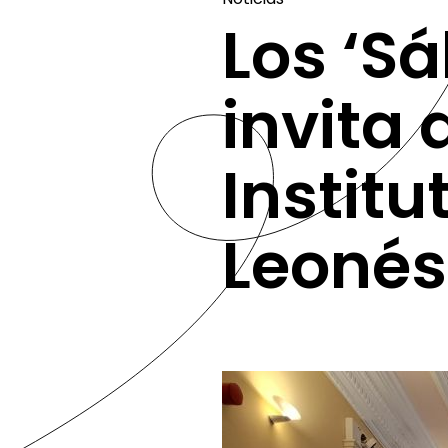
Los ‘S
invita 
Institu
Leonés