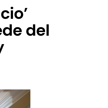
cio’
ede del
y