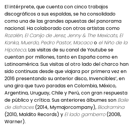
El intérprete, que cuenta con cinco trabajos
discográficos a sus espaldas, se ha consolidado
como una de las grandes apuestas del panorama
nacional. Ha colaborado con otros artistas como
Rozalén, El Canijo de Jerez, Jenny & The Mexicats, El
Kanka, Muerdo, Pedro Pastor, Macaco
o
el Niño de la
Hipoteca
. Las visitas de su canal de Youtube se
cuentan por millones, tanto en España como en
Latinoamérica. Sus visitas al otro lado del charco han
sido continuas desde que viajara por primera vez en
2016 presentando su anterior disco, Invencibles’, en
una gira que tuvo paradas en Colombia, México,
Argentina, Uruguay, Chile y Perú, con gran respuesta
de público y crítica. Sus anteriores álbumes son
Baile
de disfraces
(2014, Mymajorcompany),
Biodramina
(2010, Maldito Records) y
El lado gamberro
(2008,
Warner).