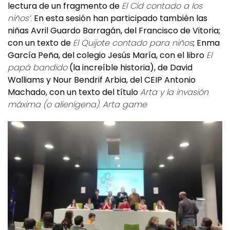
sido seleccionada como segunda suplente con su
lectura de un fragmento de
El Cid contado a los
niños’.
En esta sesión han participado también las
niñas Avril Guardo Barragán, del Francisco de Vitoria;
con un texto de
El Quijote contado para niños
; Enma
García Peña, del colegio Jesús María, con el libro
El
papá bandido
(la increíble historia), de David
Walliams y Nour Bendrif Arbia, del CEIP Antonio
Machado, con un texto del título
Arta y la invasión
máxima (o alienígena). Arta game