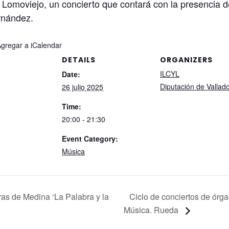
Lomoviejo, un concierto que contará con la presencia de
rnández.
Agregar a iCalendar
DETAILS
ORGANIZERS
ILCYL
Date:
Diputación de Vallado
26 julio 2025
Time:
20:00 - 21:30
Event Category:
Música
ras de Medina ‘La Palabra y la
Ciclo de conciertos de órga
Música. Rueda