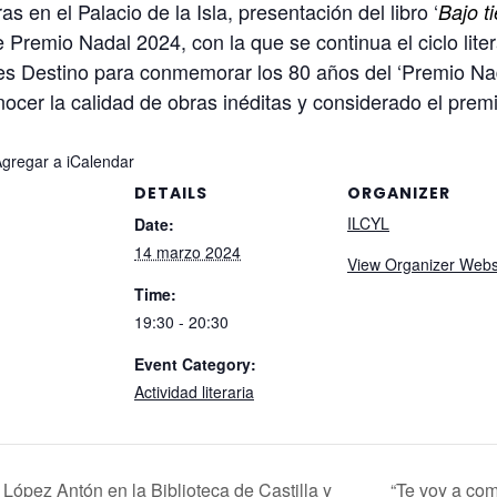
s en el Palacio de la Isla, presentación del libro ‘
Bajo t
 Premio Nadal 2024, con la que se continua el ciclo liter
nes Destino para conmemorar los 80 años del ‘Premio Nada
onocer la calidad de obras inéditas y considerado el pr
Agregar a iCalendar
DETAILS
ORGANIZER
ILCYL
Date:
14 marzo 2024
View Organizer Webs
Time:
19:30 - 20:30
Event Category:
Actividad literaria
López Antón en la Biblioteca de Castilla y
“Te voy a com