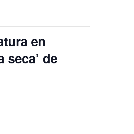
ratura en
a seca’ de