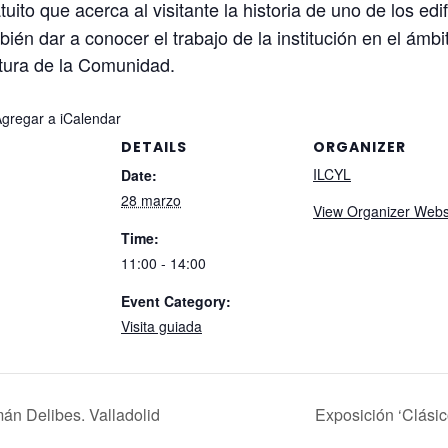
uito que acerca al visitante la historia de uno de los ed
én dar a conocer el trabajo de la institución en el ámbi
atura de la Comunidad.
Agregar a iCalendar
DETAILS
ORGANIZER
ILCYL
Date:
28 marzo
View Organizer Webs
Time:
11:00 - 14:00
Event Category:
Visita guiada
mán Delibes. Valladolid
Exposición ‘Clásic