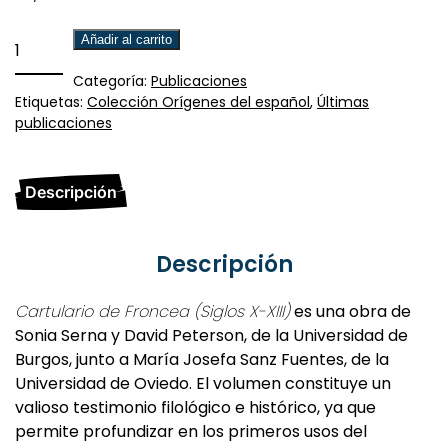
Cartulario
Añadir al carrito
de
Categoría:
Publicaciones
Froncea
Etiquetas:
Colección Orígenes del español
,
Últimas
cantidad
publicaciones
Descripción
Descripción
Cartulario de Froncea (Siglos X-XIII)
es una obra de
Sonia Serna y David Peterson, de la Universidad de
Burgos, junto a María Josefa Sanz Fuentes, de la
Universidad de Oviedo. El volumen constituye un
valioso testimonio filológico e histórico, ya que
permite profundizar en los primeros usos del