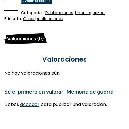
Memoria
Añadir al carrito
de
Categorías:
Publicaciones
,
Uncategorized
guerra
Etiqueta:
Otras publicaciones
cantidad
Valoraciones (0)
Valoraciones
No hay valoraciones aún.
Sé el primero en valorar “Memoria de guerra”
Debes
acceder
para publicar una valoración.