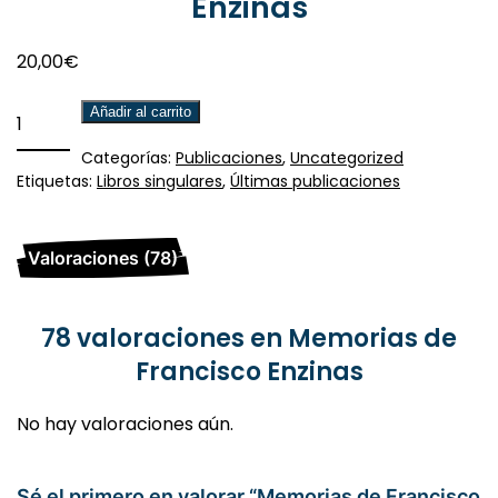
Enzinas
20,00
€
Memorias
Añadir al carrito
de
Categorías:
Publicaciones
,
Uncategorized
Francisco
Etiquetas:
Libros singulares
,
Últimas publicaciones
Enzinas
cantidad
Valoraciones (78)
78 valoraciones en
Memorias de
Francisco Enzinas
No hay valoraciones aún.
Sé el primero en valorar “Memorias de Francisco