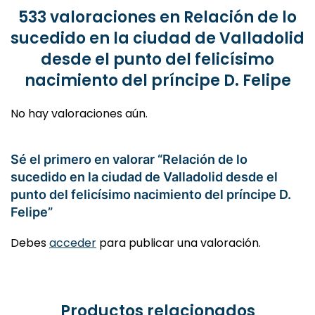
desde
sucedido en la ciudad de Valladolid
el
desde el punto del felicísimo
punto
del
nacimiento del príncipe D. Felipe
felicísimo
nacimiento
No hay valoraciones aún.
del
príncipe
D.
Sé el primero en valorar “Relación de lo
Felipe
sucedido en la ciudad de Valladolid desde el
cantidad
punto del felicísimo nacimiento del príncipe D.
Felipe”
Debes
acceder
para publicar una valoración.
Productos relacionados