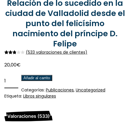
ciudad de Valladolid desde el
punto del felicísimo
nacimiento del príncipe D.
Felipe
(
533
valoraciones de clientes)
Valorado con
55
2.87
de 5 en base a
valoraciones de clie
20,00
€
Relación
Añadir al carrito
de
Categorías:
Publicaciones
,
Uncategorized
lo
Etiqueta:
Libros singulares
sucedido
en
la
Valoraciones (533)
ciudad
de
Valladolid
533 valoraciones en
Relación de lo