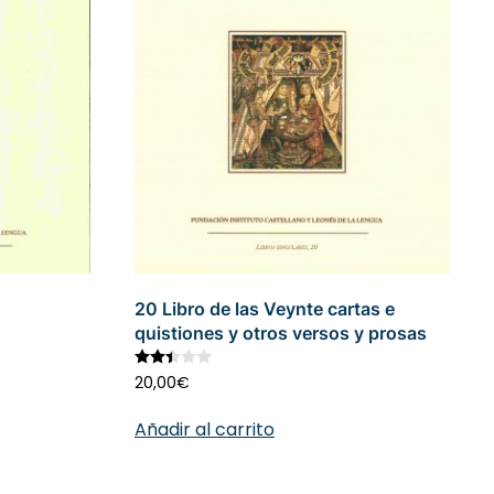
20 Libro de las Veynte cartas e
quistiones y otros versos y prosas
 5
Valorado con
2.45
de 5
20,00
€
Añadir al carrito