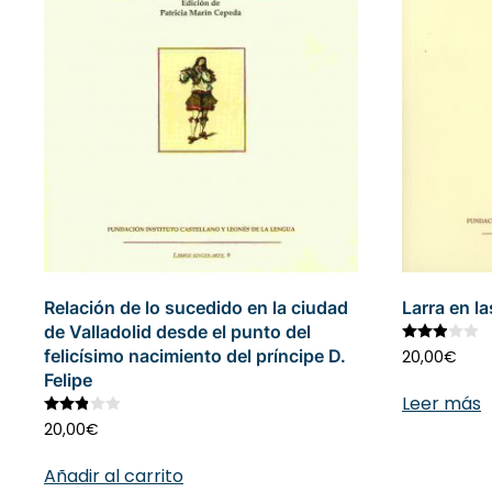
Relación de lo sucedido en la ciudad
Larra en l
de Valladolid desde el punto del
V
felicísimo nacimiento del príncipe D.
20,00
€
Felipe
Leer más
Valorado con
2.87
de 5
20,00
€
Añadir al carrito