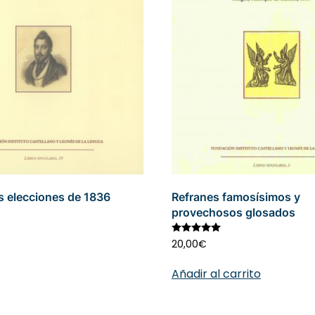
as elecciones de 1836
Refranes famosísimos y
provechosos glosados
alorado con
2.91
de 5
Valorado con
5.00
de
20,00
€
Añadir al carrito