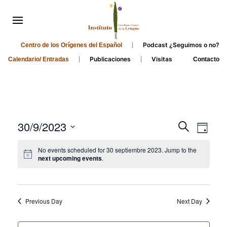
Podcast ¿Seguimos o no?
Centro de los Orígenes del Español
Publicaciones
Visitas
Calendario/ Entradas
Contacto
Events
Even
30/9/2023
Search
Day
Search
View
Select
No events scheduled for 30 septiembre 2023. Jump to the
and
date.
Navi
next upcoming events
.
Views
Navigati
Previous Day
Next Day