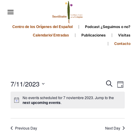
Podcast ¿Seguimos o no?
Centro de los Orígenes del Español
Publicaciones
Visitas
Calendario/ Entradas
Contacto
Events
Even
7/11/2023
Search
Day
Search
View
Select
No events scheduled for 7 noviembre 2023. Jump to the
and
date.
Navi
next upcoming events
.
Views
Navigati
Previous Day
Next Day