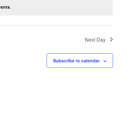
vents
.
Next Day
Subscribe to calendar