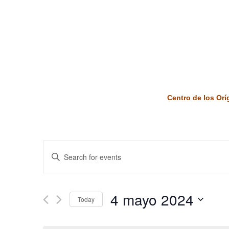
Centro de los Or
Events
Enter
Keyword.
Search
Search
and
for
4 mayo 2024
Today
Events
Views
by
Select
Keyword.
date.