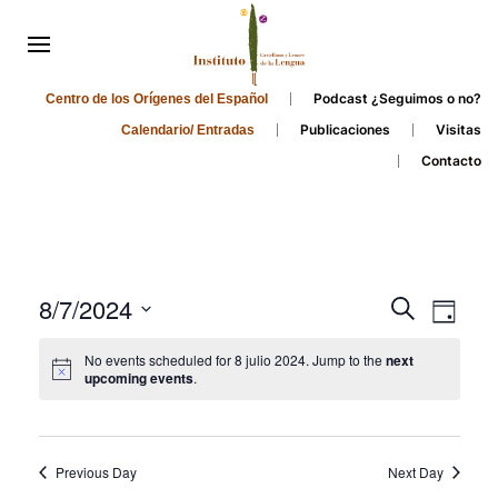
Podcast ¿Seguimos o no?
Centro de los Orígenes del Español
Publicaciones
Visitas
Calendario/ Entradas
Contacto
Events
Even
8/7/2024
Search
Day
Search
View
Select
No events scheduled for 8 julio 2024. Jump to the
next
and
date.
Navi
upcoming events
.
Views
Navigati
Previous Day
Next Day