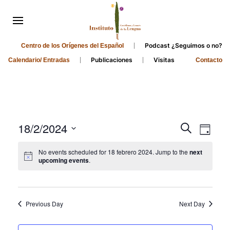
Podcast ¿Seguimos o no?
Centro de los Orígenes del Español
Publicaciones
Visitas
Calendario/ Entradas
Contacto
Events
Even
18/2/2024
Search
Day
Search
View
Select
No events scheduled for 18 febrero 2024. Jump to the
next
and
date.
Navi
upcoming events
.
Views
Navigati
Previous Day
Next Day