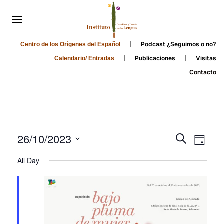
Podcast ¿Seguimos o no?
Centro de los Orígenes del Español
Publicaciones
Visitas
Calendario/ Entradas
Contacto
Events
Even
26/10/2023
Search
Day
Search
View
Select
All Day
and
date.
Navi
Views
Navigati