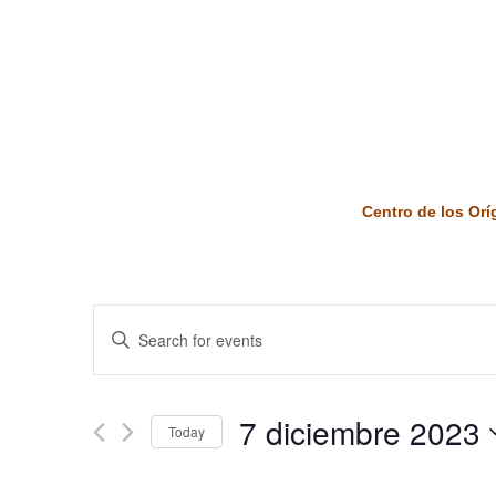
Centro de los Or
Events
Enter
Keyword.
Search
Search
and
for
7 diciembre 2023
Today
Events
Views
by
Select
Keyword.
date.